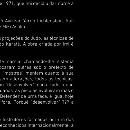
de 1971, que Imi decidiu dar nome à
 Avikzar, Yaron Lichtenstein, Rafi
 Miki Asulin.
 projeções do Judo, as técnicas de
do Karaté. A obra criada por Imi é
rte marcial, chamando-lhe “sistema
olocaram outras sob o pretexto de
os “mestres” mentem quanto à sua
m alterações, todos as técnicas,
u ”desenvolver” nada, tudo o que
a anos, as pistolas evoluíram mas o
Defender de uma faca, é igual hoje
fora. Porquê “desenvolver” ??? a
m Instrutores formados por um dos
reconhecidos Internacionalmente, a