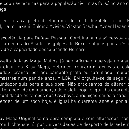
eiçoou as técnicas para a população civil mas foi só no ano 
aga.
em a faixa preta, diretamente de Imi Lichtenfeld foram: Eli
el, Haim Hakani, Shlomo Avisira, Vicktor Bracha, Avner Hazan e
 excelência para Defesa Pessoal. Combina numa só pessoa as
locamentos do Aikido, os golpes do Boxe e alguns pontapés 
 devido à capacidade desse Grande Homem.
assalto do Krav Maga. Muitos, já nem afirmam que seja uma a
ua oficial do Krav Maga, Hebraico, retiraram técnicas e c
 JudoGI branco, por equipamento preto ou camuflado, muit
mestres num par de anos. A LOKHEM orgulha-se de seguir se
undador quis para a sua obra. Não precisamos de alterar o
. Defender de uma ameaça de pistola hoje, é igual há quarent
gual desde os tempos dos Cowboys, a munição sai pelo cano. 
ender de um soco hoje, é igual há quarenta anos e por aí 
av Maga Original como obra completa e sem alterações, co
on Lichtenstein), por Universidades de desporto de Israel e 